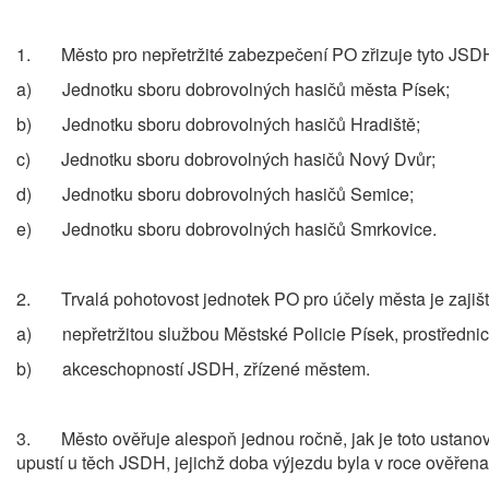
1. Město pro nepřetržité zabezpečení PO zřizuje tyto JSD
a) Jednotku sboru dobrovolných hasičů města Písek;
b) Jednotku sboru dobrovolných hasičů Hradiště;
c) Jednotku sboru dobrovolných hasičů Nový Dvůr;
d) Jednotku sboru dobrovolných hasičů Semice;
e) Jednotku sboru dobrovolných hasičů Smrkovice.
2. Trvalá pohotovost jednotek PO pro účely města je zajiš
a) nepřetržitou službou Městské Policie Písek, prostřednic
b) akceschopností JSDH, zřízené městem.
3. Město ověřuje alespoň jednou ročně, jak je toto ustano
upustí u těch JSDH, jejichž doba výjezdu byla v roce ověře