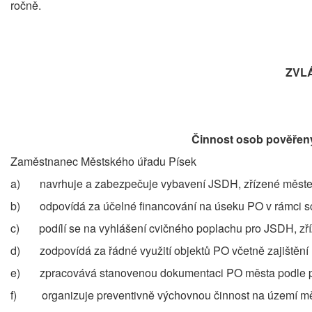
ročně.
ZVL
Činnost osob pověřen
Zaměstnanec Městského úřadu Písek
a) navrhuje a zabezpečuje vybavení JSDH, zřízené městem,
b) odpovídá za účelné financování na úseku PO v rámci s
c) podílí se na vyhlášení cvičného poplachu pro JSDH, zříz
d) zodpovídá za řádné využití objektů PO včetně zajištění 
e) zpracovává stanovenou dokumentaci PO města podle pl
f) organizuje preventivně výchovnou činnost na území mě