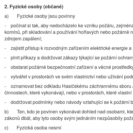
2.
Fyzické osoby (občané)
a) Fyzické osoby jsou povinny
- počínat si tak, aby nedocházelo ke vzniku požáru, zejména 
komínů, při skladování a používání hořlavých nebo požárně 
zdrojem zapálení;
- zajistit přístup k rozvodným zařízením elektrické energie a
- plnit příkazy a dodržovat zákazy týkající se požární ochr
- obstarat požárně bezpečnostní zařízení a věcné prostřed
- vytvářet v prostorách ve svém vlastnictví nebo užívání pod
- oznamovat bez odkladu Hasičskému záchrannému sboru Jih
činnostech, které vykonávají, nebo v prostorách, které vlastní 
- dodržovat podmínky nebo návody vztahující se k požární b
b) Ten, kdo je povinen vykonávat dohled nad osobami, kter
zákonů dbát, aby tyto osoby svým jednáním nezpůsobily požá
c) Fyzická osoba nesmí