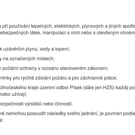
při používání tepelných, elektrických, plynových a jiných spotř
nebezpečných látek, manipulaci s nimi nebo s otevřeným ohněm 
 k uzávěrům plynu, vody a topení;
any na označených místech;
ky požární ochrany v rozsahu stanoveném zákonem;
mínky pro rychlé zdolání požáru a pro záchranné práce;
očeského kraje územní odbor Písek (dále jen HZS) každý požá
nebo užívají;
ezpečnosti výrobků nebo činností.
é nemohou posoudit následky svého jednání, je povinen podle
r.