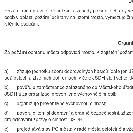
Ú
Požární řád upravuje organizaci a zásady požární ochrany ve 
osob v oblasti požární ochrany na území města, vymezuje č
k těmto osobám.
Organi
Za požární ochranu města odpovídá město. K zajištění požár
a) zřizuje jednotku sboru dobrovolných hasičů (dále jen J
událostech a živelních pohromách; v čele JSDH stojí velitel 
b) pověřuje zaměstnance zařazeného do Městského úřadu P
JSDH a za organizaci preventivně výchovné činnosti;
c) organizuje preventivně výchovnou činnost;
d) pověřuje komisi dopravní a branně bezpečnostní, zřízen
projednávání zprávy o činnosti JSDH;
e) projednává stav PO města v radě města pololetně a vžd