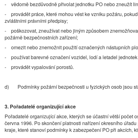
- vědomě bezdůvodně přivolat jednotku PO nebo zneužít lin
- provádět práce, které mohou vést ke vzniku požáru, poku
zvláštními právními předpisy;
- poškozovat, zneužívat nebo jiným způsobem znemožňovat po
požárně bezpečnostních zařízení;
- omezit nebo znemožnit použití označených nástupních ploc
- používat barevné označení vozidel, lodí a letadel jednote
- provádět vypalování porostů.
d) Podmínky požární bezpečnosti u fyzických osob jsou stan
3.
Pořadatelé organizující akce
Pořadatelé organizující akce, kterých se účastní větší počet 
června 1996. Po skončení platnosti nařízení okresního úřad
kraje, které stanoví podmínky k zabezpečení PO při akcích, kt