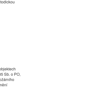
etodickou
objektech
5 Sb. o PO,
ožárního
znění