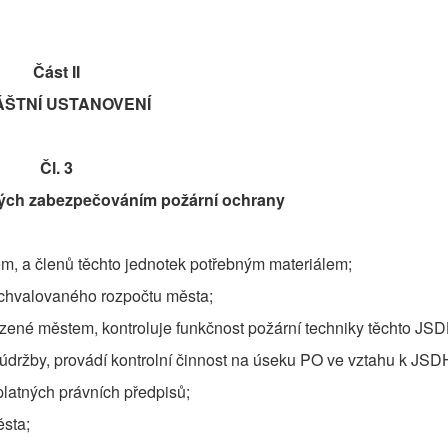
Část II
ÁŠTNÍ USTANOVENÍ
Čl. 3
ých zabezpečováním požární ochrany
 a členů těchto jednotek potřebným materiálem;
chvalovaného rozpočtu města;
ené městem, kontroluje funkčnost požární techniky těchto JSD
údržby, provádí kontrolní činnost na úseku PO ve vztahu k JSD
atných právních předpisů;
sta;