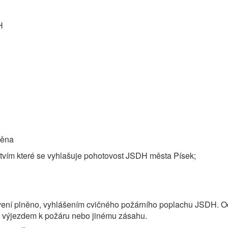
H
těna
tvím které se vyhlašuje pohotovost JSDH města Písek;
vení plněno, vyhlášením cvičného požárního poplachu JSDH. Od
na výjezdem k požáru nebo jinému zásahu.