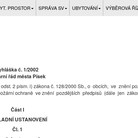
BYT. PROSTOR
SPRÁVA SV
UBYTOVÁNÍ
VÝBĚROVÁ ŘÍ
yhláška
č. 1/2002
rní řád města Písek
 odst. 2 písm. i) zákona č. 128/2000 Sb., o obcích, ve znění po
o požární ochraně ve znění pozdějších předpisů (dále jen zák
Část I
LADNÍ USTANOVENÍ
Čl. 1