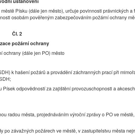
vodní ustanovení
městě Písku (dále jen město), určuje povinnosti právnických a 
innosti osobám pověřeným zabezpečováním požární ochrany měs
Čl. 2
zace požární ochrany
ní ochrany (dále jen PO) město
SDH) k hašení požárů a provádění záchranných prací při mimo
JSDH;
ísek odpovědností za zajištění provozuschopnosti a akcesch
ou radou města, projednáváním výroční zprávy o PO ve městě,
y po závažných požárech ve městě, v zastupitelstvu města ne