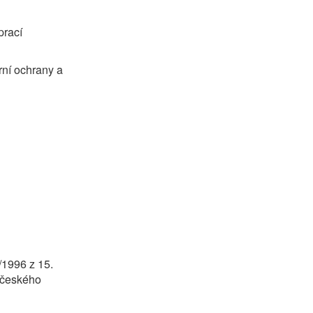
prací
rní ochrany a
/1996 z 15.
očeského