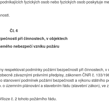
odnikajících fyzických osob nebo fyzických osob poskytuje m
nosti.
Čl. 4
pečnosti při činnostech, v objektech
šeného nebezpečí vzniku požáru
y respektovat podmínky požární bezpečnosti při činnostech, v 
obecně závaznými právními předpisy, zákonem ČNR č. 133/198
 o stanovení podmínek požární bezpečnosti a výkonu státního p
b. o územním plánování a stavebním řádu (stavební zákon), ve 
loze č. 2 tohoto požárního řádu.