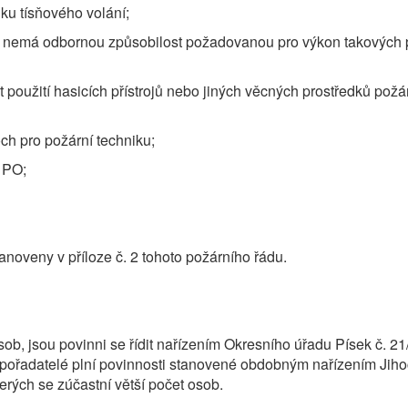
ku tísňového volání;
d nemá odbornou způsobilost požadovanou pro výkon takových 
užití hasicích přístrojů nebo jiných věcných prostředků požá
h pro požární techniku;
k PO;
oveny v příloze č. 2 tohoto požárního řádu.
osob, jsou povinni se řídit nařízením Okresního úřadu Písek č. 21
u pořadatelé plní povinnosti stanovené obdobným nařízením Jih
erých se zúčastní větší počet osob.