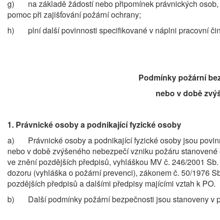
g) na základě žádostí nebo připomínek právnických osob, p
pomoc při zajišťování požární ochrany;
h) plní další povinnosti specifikované v náplni pracovní čin
Podmínky požární bez
nebo v době zvý
1.
Právnické osoby a podnikající fyzické osoby
a) Právnické osoby a podnikající fyzické osoby jsou povinn
nebo v době zvýšeného nebezpečí vzniku požáru stanovené 
ve znění pozdějších předpisů, vyhláškou MV č. 246/2001 Sb.
dozoru (vyhláška o požární prevenci), zákonem č. 50/1976 S
pozdějších předpisů a dalšími předpisy majícími vztah k PO.
b) Další podmínky požární bezpečnosti jsou stanoveny v pří