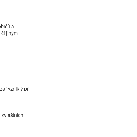
ebičů a
či jiným
r vzniklý při
 zvláštních