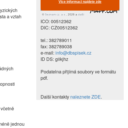
fyzických
ta a vztah
ICO: 00512362
DIC: CZ00512362
tel.: 382789011
fax: 382789038
e-mail:
info@dbspisek.cz
ID DS: giikjhz
řádných
Podatelna přijímá soubory ve formátu
pdf.
opnosti
Další kontakty
naleznete ZDE
.
 včetně
jméně jednou