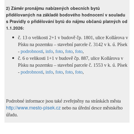
2) Záměr pronájmu nabízených obecních bytů
přidělovaných na základě bodového hodnocení v souladu
s Pravidly o přidělování bytů do nájmu občanů platných od
1.1.2026:
č. 13 o velikosti 2+1 v budově
čp. 1801, ulice Kollárova v
Písku
na pozemku – stavební parcele č. 3142
v k. ú. Písek
-
podrobnosti
,
info
,
foto
,
foto
,
foto
,
č. 6 o velikosti 1+1 v budově
čp. 887, ulice Kollárova v
Písku
na pozemku – stavební parcele č. 1553
v k. ú. Písek
-
podrobnosti
,
info
,
foto
,
foto
,
foto
,
Podrobné informace jsou také zveřejněny
na stránkách města
http://www.mesto-pisek.cz
nebo na úřední desce městského
úřadu.