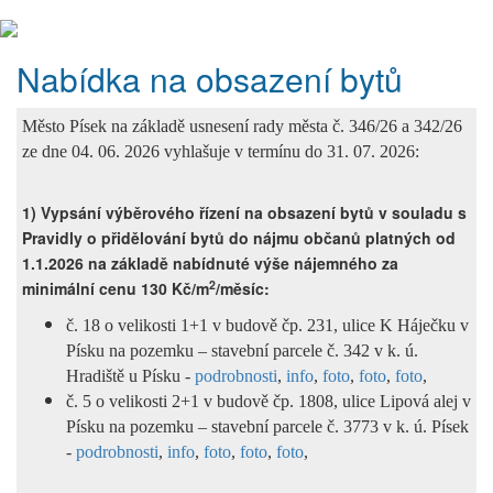
Nabídka na obsazení bytů
Město Písek na základě usnesení rady
města č. 346/26 a 342/26
ze dne 04. 06. 2026
vyhlašuje v termínu do 31. 07. 2026:
1) Vypsání výběrového řízení na obsazení bytů v souladu s
Pravidly o přidělování bytů do nájmu občanů platných od
1.1.2026 na základě nabídnuté výše nájemného za
2
minimální cenu 130 Kč/m
/měsíc:
č. 18 o velikosti 1+1 v budově
čp. 231, ulice K Háječku v
Písku
na pozemku – stavební parcele č. 342
v k. ú.
Hradiště u Písku -
podrobnosti
,
info
,
foto
,
foto
,
foto
,
č. 5 o velikosti 2+1 v budově
čp. 1808, ulice Lipová alej v
Písku
na pozemku – stavební parcele č. 3773
v k. ú. Písek
-
podrobnosti
,
info
,
foto
,
foto
,
foto
,