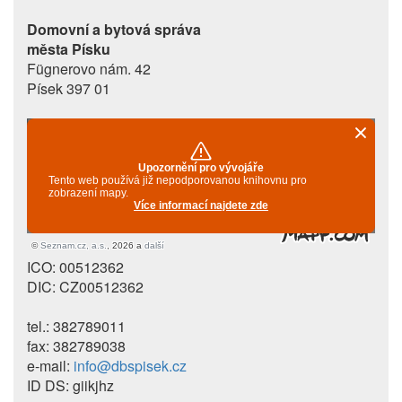
Domovní a bytová správa
města Písku
Fügnerovo nám. 42
Písek 397 01
ICO: 00512362
DIC: CZ00512362
tel.: 382789011
fax: 382789038
e-mail:
info@dbspisek.cz
ID DS: giikjhz