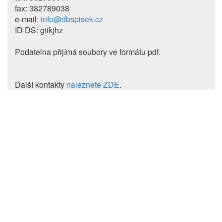
fax: 382789038
e-mail:
info@dbspisek.cz
ID DS: giikjhz
Podatelna přijímá soubory ve formátu pdf.
Další kontakty
naleznete ZDE
.