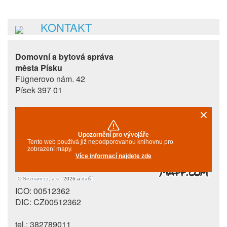
KONTAKT
Domovní a bytová správa
města Písku
Fügnerovo nám. 42
Písek 397 01
ICO: 00512362
DIC: CZ00512362
tel.: 382789011