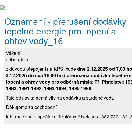
Oznámení - přerušení dodávky
tepelné energie pro topení a
ohřev vody_16
Vážení
odběra
t
elé,
z důvodu přepojení na K
P
S
,
bude
dne 2.12.2025 od 7,00 ho
3.12.2025 do cca 1
8
,00 hod
přerušena dodávka tepelné
e
topení a ohřev vody
pro odběrná místa:
T
ř
. Přátelství:
198
1
983,
1
991
-
1992,
1
993-19
9
4,
1
995-1996
Tato odstávka nemá vliv na dod
á
vku a st
u
dené vody.
Děkujeme za pochopení
Informace na di
s
pečinku T
e
plár
n
y Písek
,
a.s.
:
3
8
2 730 132,